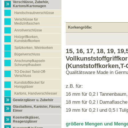
Verschlüsse, Zubehör,
Kartons/Kartonagen
Handschraubverschlüsse
Verschlüsse für
Medizinflaschen
Korkengröße:
Anrollverschlüsse
Holzgriffkorken,
Kunststoffkorken
Spitzkorken, Weinkorken
15, 16, 17, 18, 19, 19
Bügelverschluss
Vollkunststoffgriffko
Anschrumpfkapseln
(Kunststoffkorken,T-
Schrumpfhauben
TO-Deckel Twist-Off-
Qualitätsware Made in Germa
Verschluss
Kunststoffdeckel für
z.B. für:
Honiggläser
Kartons, Handverschliesser
16 mm für 0,2 l Tannenbaum, 
Gewürzgläser u. Zubehör
18 mm für 0,2 l Damaflasche
Glasballons, Kanister, Fässer,
19 mm für 0,2 l und 0,5 l Tul
Eimer
Kosmetikgläser,
Reagenzgläser
größere Mengen und Mengen