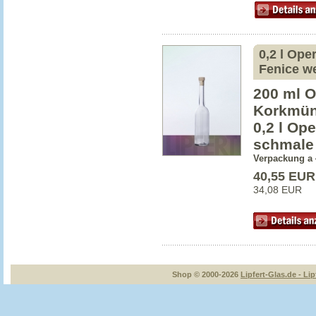
0,2 l Ope
Fenice w
200 ml O
Korkmü
0,2 l Op
schmale
Verpackung a 
40,55 EUR
34,08 EUR
Shop © 2000-2026
Lipfert-Glas.de - Lip