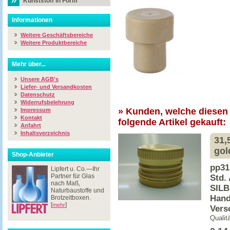
Kunststoff in Form
Informationen
Weitere Geschäftsbereiche
Weitere Produktbereiche
Mehr über...
Unsere AGB's
Liefer- und Versandkosten
Datenschutz
Widerrufsbelehrung
» Kunden, welche diesen 
Impressum
Kontakt
folgende Artikel gekauft:
Anfahrt
Inhaltsverzeichnis
31,
gol
Shop-Anbieter
pp31
Lipfert u. Co.—Ihr
Partner für Glas
Std.
nach Maß,
SILB
Naturbaustoffe und
Hand
Brotzeitboxen.
[
]
mehr
Vers
Qualit