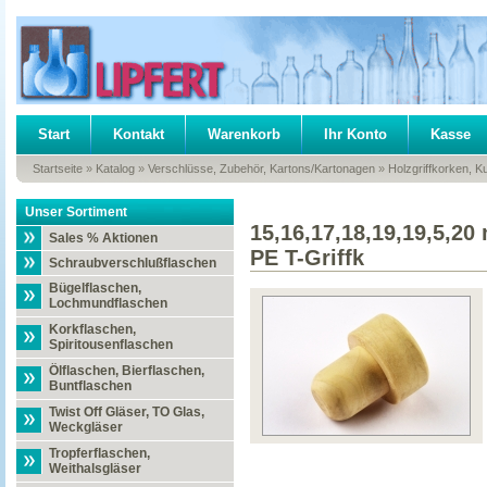
Start
Kontakt
Warenkorb
Ihr Konto
Kasse
Startseite
»
Katalog
»
Verschlüsse, Zubehör, Kartons/Kartonagen
»
Holzgriffkorken, K
Unser Sortiment
15,16,17,18,19,19,5,20
Sales % Aktionen
PE T-Griffk
Schraubverschlußflaschen
Bügelflaschen,
Lochmundflaschen
Korkflaschen,
Spiritousenflaschen
Ölflaschen, Bierflaschen,
Buntflaschen
Twist Off Gläser, TO Glas,
Weckgläser
Tropferflaschen,
Weithalsgläser